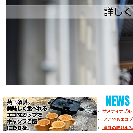
NEWS
サスティナブルF
どこでもエコプ
当社の取り組み