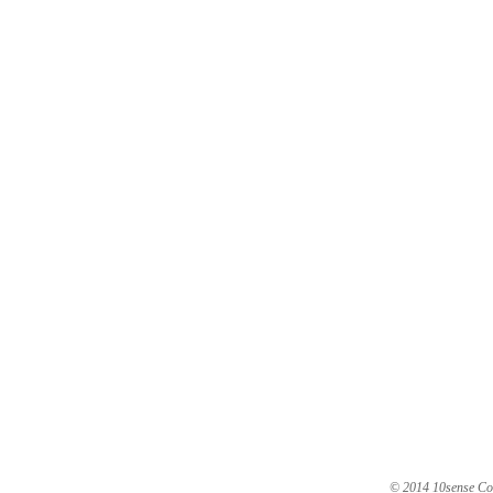
© 2014 10sense
Co