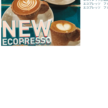
エコプレッソ フ
エコプレッソ フ