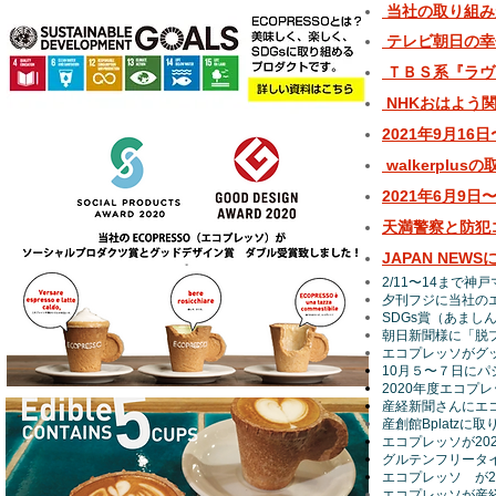
当社の取り組み
テレビ朝日の幸
ＴＢＳ系『ラヴ
NHKおはよう
2021年9月1
walkerplu
2021年6月9日
天満警察と防犯
JAPAN NE
2/11〜14まで
夕刊フジに当社の
SDGs賞（あま
朝日新聞様に「脱
エコプレッソがグ
​10月５〜７日にパ
​2020年度エコ
産経新聞さんにエ
産創館Bplatz
エコプレッソが20
グルテンフリータ
エコプレッソ が2
エコプレッソが産